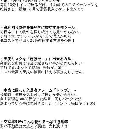
将来、今の生活が維持できるか不安..
毎朝10分トイレで座るだけ、不動産でのモチベーションを
維持させ、最短3ヶ月で家賃収入がゲット出来ます
・高利回り物件を爆発的に増やす最強ツール
–
毎日ネットで物件を探し続けても見つからない..
了解です..オンラインから1分で購入が可能
低コストで利回り20%確保する方法を公開！
・天災リスクを「ほぼゼロ」に出来る方法
–
突破的な出費で借金が返せない事が起きたら怖い..
了解です..ネットで簡単に登録が可能
コスパ最高で天災の被害に怯える事はありません！
・本当に困った入居者クレーム「トップ3」
–
修繕時に何処を気を付けて良いか分からない..
自主管理を3年間行なった結果、同じパータンが
決まっている事に気付きました（ヒント：毎日使うもの）
・空室率99%こんな物件選べば生き地獄
–
安い不動産は大丈夫？実は、売れ残りは