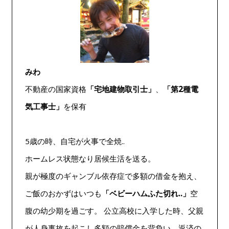
みわ
不動産の国家資格
「宅地建物取引士」
、
「第2種電
気工事士」
を保有
5歳の時、自宅が火事で全焼..
ホームレス状態なり居候生活を送る。
親が極度のギャンブル依存症で多額の借金を抱え、
ご飯のおかずはいつも
「ベビーハムふた切れ..」
空
腹の幼少期を過ごす。 公立高校に入学した時、父親
が人身事故を起こし多額の賠償金を背負い、返済の