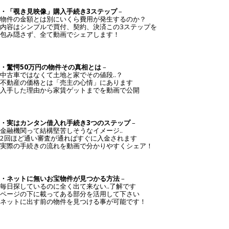
・「覗き見映像」購入手続き3ステップ
–
物件の金額とは別にいくら費用が発生するのか？
内容はシンプルで買付、契約、決済この3ステップを
包み隠さず、全て動画でシェアします！
・驚愕50万円の物件その真相とは
–
中古車ではなくて土地と家でその値段..？
不動産の価格とは「売主の心情」にあります
入手した理由から家賃ゲットまでを動画で公開
・実はカンタン借入れ手続き3つのステップ
–
金融機関って結構堅苦しそうなイメージ..
2回ほど通い審査が通ればすぐに入金されます
実際の手続きの流れを動画で分かりやすくシェア！
・ネットに無いお宝物件が見つかる方法
–
毎日探しているのに全く出て来ない..了解です
ページの下に載ってある部分を活用して下さい
ネットに出す前の物件を見つける事が可能です！