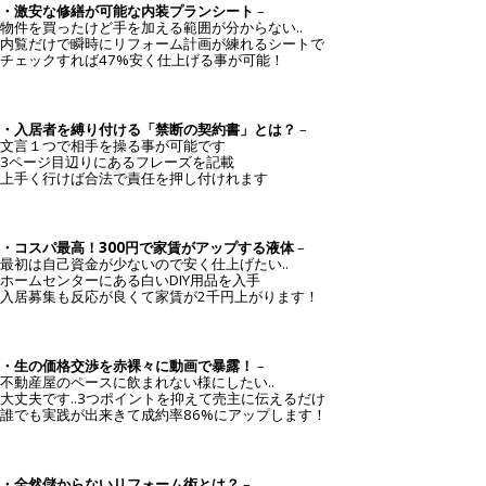
・激安な修繕が可能な内装プランシート
–
物件を買ったけど手を加える範囲が分からない..
内覧だけで瞬時にリフォーム計画が練れるシートで
チェックすれば47%安く仕上げる事が可能！
・入居者を縛り付ける「禁断の契約書」とは？
–
文言１つで相手を操る事が可能です
3ページ目辺りにあるフレーズを記載
上手く行けば合法で責任を押し付けれます
・コスパ最高！300円で家賃がアップする液体
–
最初は自己資金が少ないので安く仕上げたい..
ホームセンターにある白いDIY用品を入手
入居募集も反応が良くて家賃が2千円上がります！
・生の価格交渉を赤裸々に動画で暴露！
–
不動産屋のペースに飲まれない様にしたい..
大丈夫です..3つポイントを抑えて売主に伝えるだけ
誰でも実践が出来きて成約率86%にアップします！
・全然儲からないリフォーム術とは？
–