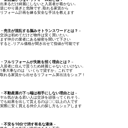
出来るだけ綺麗にしないと入居者が着かない..
逆にやり過ぎと危険です..取れる家賃から
リフォーム計画を練る安全な手法を教えます
・売主が混乱する脳みそトランスワードとは？
–
交渉は初めてだけど物件は安く買いたい..
まず仲介の業者にある秘密を聞いて下さい
すると..リアル価格が聞き出せて指値が可能です
・フルリフォームが失敗を招く理由とは？
–
入居者に住んで貰うため綺麗じゃないといけない..
1番大事なのは「いくらで貸すか」これです
取れる家賃から出せるリフォーム算出法をシェア！
・不動産屋の下っ端は相手にしない理由とは
–
ヤル気がある若い人は交渉を頑張ってくれそう..
でも結果を出して貰えるのは〇〇以上の人です
実際に安く買える仲介人の探し方もシェアします
・不安を10分で消す有名な液体
–